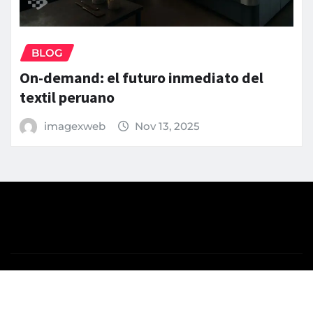
BLOG
On-demand: el futuro inmediato del
textil peruano
imagexweb
Nov 13, 2025
Copyright © 2025 | Blog de
Imagex Color SAC
|
News
Gadgets
de
ThemeArile