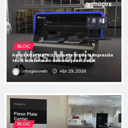
BLOG
Kornit Atlas MATRIX: la nueva era de la impresión
textil industrial on-demand ya está aquí
imagexweb
Abr 29, 2026
BLOG