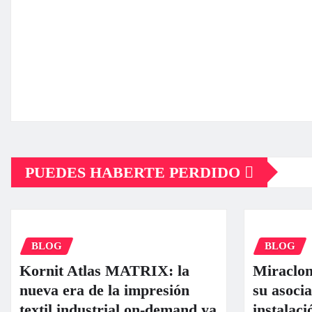
PUEDES HABERTE PERDIDO
BLOG
BLOG
Kornit Atlas MATRIX: la
Miraclo
nueva era de la impresión
su asocia
textil industrial on-demand ya
instala